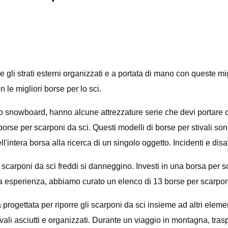
i e gli strati esterni organizzati e a portata di mano con queste m
le migliori borse per lo sci.
 lo snowboard, hanno alcune attrezzature serie che devi portare c
rse per scarponi da sci. Questi modelli di borse per stivali sono d
ll'intera borsa alla ricerca di un singolo oggetto. Incidenti e 
i scarponi da sci freddi si danneggino. Investi in una borsa per
tra esperienza, abbiamo curato un elenco di 13 borse per scarponi 
ogettata per riporre gli scarponi da sci insieme ad altri element
li asciutti e organizzati. Durante un viaggio in montagna, trasp