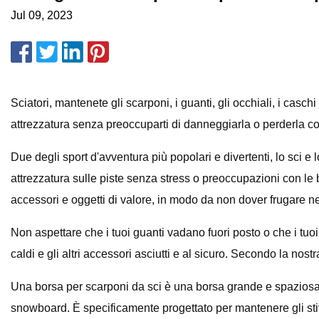
Jul 09, 2023
Sciatori, mantenete gli scarponi, i guanti, gli occhiali, i casch
attrezzatura senza preoccuparti di danneggiarla o perderla con 
Due degli sport d'avventura più popolari e divertenti, lo sci e
attrezzatura sulle piste senza stress o preoccupazioni con le bo
accessori e oggetti di valore, in modo da non dover frugare ne
Non aspettare che i tuoi guanti vadano fuori posto o che i tuo
caldi e gli altri accessori asciutti e al sicuro. Secondo la nos
Una borsa per scarponi da sci è una borsa grande e spaziosa pr
snowboard. È specificamente progettato per mantenere gli stiva