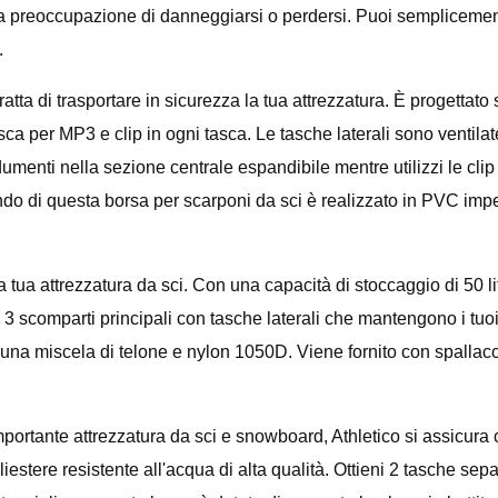
na preoccupazione di danneggiarsi o perdersi. Puoi semplicemente 
.
tta di trasportare in sicurezza la tua attrezzatura. È progettato s
ca per MP3 e clip in ogni tasca. Le tasche laterali sono ventilate
menti nella sezione centrale espandibile mentre utilizzi le clip pe
 fondo di questa borsa per scarponi da sci è realizzato in PVC im
a attrezzatura da sci. Con una capacità di stoccaggio di 50 litri,
o 3 scomparti principali con tasche laterali che mantengono i tuoi
, una miscela di telone e nylon 1050D. Viene fornito con spallac
 importante attrezzatura da sci e snowboard, Athletico si assicura 
iestere resistente all'acqua di alta qualità. Ottieni 2 tasche sepa