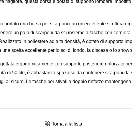
te migliore, questa borsa è dotata di supporto lombare imbottito e
mo portato una borsa per scarponi con un'eccellente struttura or
nere un paio di scarponi da sci insieme a tasche con cerniera per
 Realizzato in poliestere ad alta densità, è dotato di supporto i
è una scelta eccellente per lo sci di fondo, la discesa o lo snow
rogettata ergonomicamente con supporto posteriore rinforzato per
à di 50 litri, è abbastanza spazioso da contenere scarponi da s
gi al sicuro. Le tasche per stivali a doppio rinforzo mantengono 
Torna alla lista