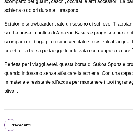
scomparto per guanti, caschi, occhiali e altri accessori. La par
schiena o dolori durante il trasporto.
Sciatori e snowboarder tirate un sospiro di sollievo! Ti abbia
sci. La borsa imbottita di Amazon Basics è progettata per conte
scomparti del bagagliaio sono ventilati e resistenti all'acqua.
protetta. La borsa portaoggetti rinforzata con doppie cuciture 
Perfetta per i viaggi aerei, questa borsa di Sukoa Sports è p
quando indossato senza affaticare la schiena. Con una capacit
in materiale resistente all'acqua per mantenere i tuoi ingranag
stivali.
Precedenti