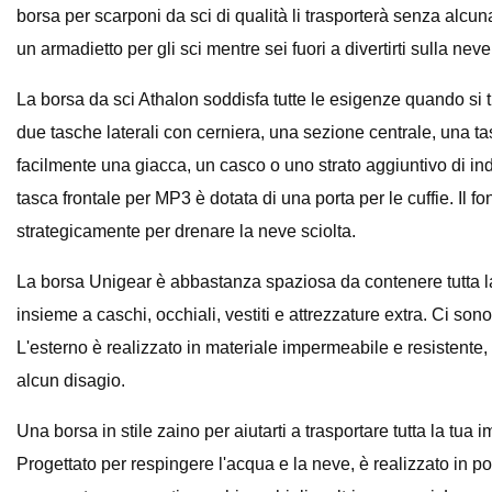
borsa per scarponi da sci di qualità li trasporterà senza alcu
un armadietto per gli sci mentre sei fuori a divertirti sulla neve
La borsa da sci Athalon soddisfa tutte le esigenze quando si tra
due tasche laterali con cerniera, una sezione centrale, una tas
facilmente una giacca, un casco o uno strato aggiuntivo di indu
tasca frontale per MP3 è dotata di una porta per le cuffie. Il
strategicamente per drenare la neve sciolta.
La borsa Unigear è abbastanza spaziosa da contenere tutta la tu
insieme a caschi, occhiali, vestiti e attrezzature extra. Ci son
L'esterno è realizzato in materiale impermeabile e resistente
alcun disagio.
Una borsa in stile zaino per aiutarti a trasportare tutta la tua
Progettato per respingere l'acqua e la neve, è realizzato in pol